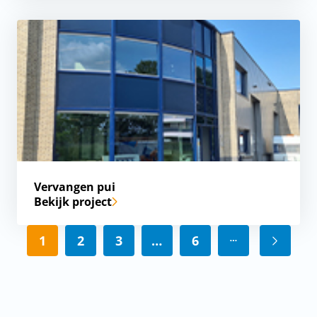
Vervangen pui
Bekijk project
1
2
3
…
6