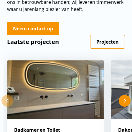
ons in betrouwbare handen; wij leveren timmerwerk
waar u jarenlang plezier van heeft.
Neem contact op
Laatste projecten
Projecten
Badkamer en Toilet
Dako