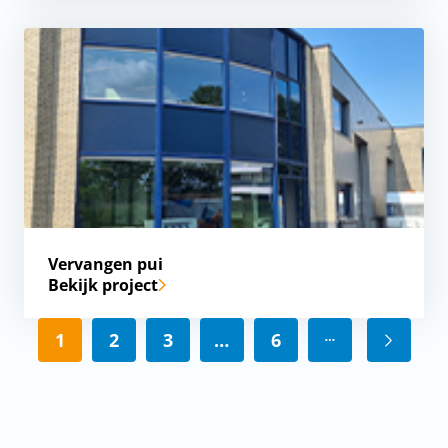
Vervangen pui
Bekijk project
1
2
3
…
6