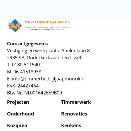
Home
Contactgegevens:
Vestiging en werkplaats: Abelenlaan 8
Project
2935 SB, Ouderkerk aan den IJssel
T: 0180-511540
Timmer
M: 06-41518938
E:
info@timmerbedrijfjaapmourik.nl
Onderh
KvK: 24427464
Btw Nr: NL001642659B09
Renovat
Projecten
Timmerwerk
Kozijne
Onderhoud
Renovaties
Kozijnen
Keukens
Keuken