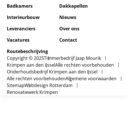
Badkamers
Dakkapellen
Badkam
Interieurbouw
Nieuws
Dakkap
Leveranciers
Over ons
Interie
Vacatures
Contact
Nieuws
Routebeschrijving
Copyright © 2025
Timmerbedrijf Jaap Mourik
Over on
Krimpen aan den IJssel
Alle rechten voorbehouden
Onderhoudsbedrijf Krimpen aan den IJssel
Vacatur
Alle rechten voorbehouden
Algemene voorwaarden
Sitemap
Webdesign Rotterdam
Contact
Renovatiewerk Krimpen
Routebe
Leveran