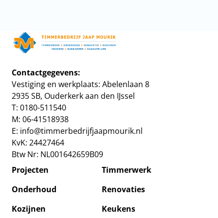
Home
Contactgegevens:
Vestiging en werkplaats: Abelenlaan 8
Project
2935 SB, Ouderkerk aan den IJssel
T: 0180-511540
Timmer
M: 06-41518938
E:
info@timmerbedrijfjaapmourik.nl
Onderh
KvK: 24427464
Btw Nr: NL001642659B09
Renovat
Projecten
Timmerwerk
Kozijne
Onderhoud
Renovaties
Kozijnen
Keukens
Keuken