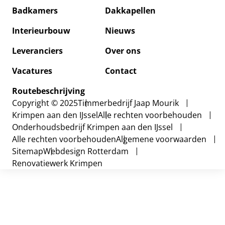
Badkamers
Dakkapellen
Badkam
Interieurbouw
Nieuws
Dakkap
Leveranciers
Over ons
Interie
Vacatures
Contact
Nieuws
Routebeschrijving
Copyright © 2025
Timmerbedrijf Jaap Mourik
Over on
Krimpen aan den IJssel
Alle rechten voorbehouden
Onderhoudsbedrijf Krimpen aan den IJssel
Vacatur
Alle rechten voorbehouden
Algemene voorwaarden
Sitemap
Webdesign Rotterdam
Contact
Renovatiewerk Krimpen
Routebe
Leveran