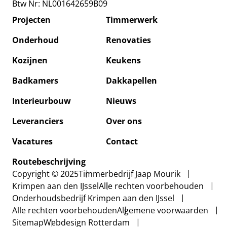
Btw Nr: NL001642659B09
Renovaties
Projecten
Timmerwerk
Kozijnen
Onderhoud
Renovaties
Kozijnen
Keukens
Keukens
Badkamers
Dakkapellen
Badkamers
Interieurbouw
Nieuws
Dakkapellen
Leveranciers
Over ons
Interieurbouw
Vacatures
Contact
Nieuws
Routebeschrijving
Copyright © 2025
Timmerbedrijf Jaap Mourik
Over ons
Krimpen aan den IJssel
Alle rechten voorbehouden
Onderhoudsbedrijf Krimpen aan den IJssel
Vacatures
Alle rechten voorbehouden
Algemene voorwaarden
Sitemap
Webdesign Rotterdam