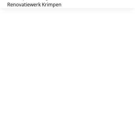
Contact
Renovatiewerk Krimpen
Routebeschrijving
Leveranciers