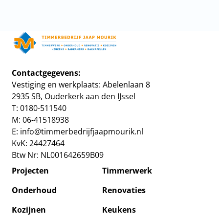
Home
Contactgegevens:
Vestiging en werkplaats: Abelenlaan 8
Project
2935 SB, Ouderkerk aan den IJssel
T: 0180-511540
Timmer
M: 06-41518938
E:
info@timmerbedrijfjaapmourik.nl
Onderh
KvK: 24427464
Btw Nr: NL001642659B09
Renovat
Projecten
Timmerwerk
Kozijne
Onderhoud
Renovaties
Kozijnen
Keukens
Keuken