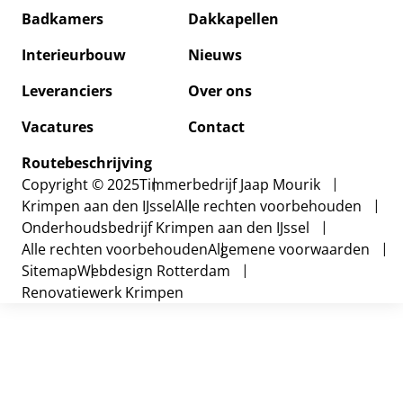
Badkamers
Dakkapellen
Badkam
Interieurbouw
Nieuws
Dakkap
Leveranciers
Over ons
Interie
Vacatures
Contact
Nieuws
Routebeschrijving
Copyright © 2025
Timmerbedrijf Jaap Mourik
Over on
Krimpen aan den IJssel
Alle rechten voorbehouden
Onderhoudsbedrijf Krimpen aan den IJssel
Vacatur
Alle rechten voorbehouden
Algemene voorwaarden
Sitemap
Webdesign Rotterdam
Contact
Renovatiewerk Krimpen
Routebe
Leveran