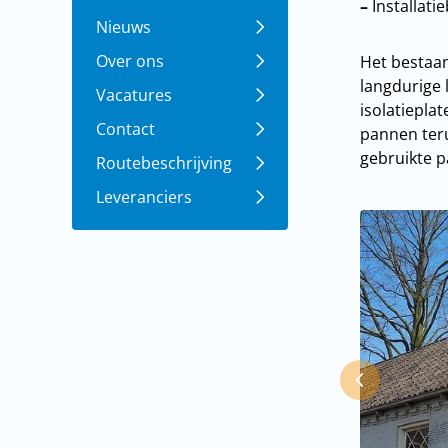
–
Installati
Nieuws
Over ons
Het bestaan
langdurige 
Vacatures
isolatiepla
Contact
pannen teru
gebruikte p
Routebeschrijving
Leveranciers