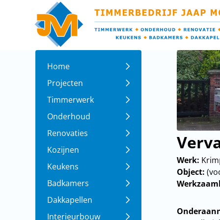
Home
Projecten
Timmerwerk
Onderhoud
Renovaties
Verv
Kozijnen
Werk:
Krimp
Keukens
Object:
(vo
Badkamers
Werkzaam
Dakkapellen
Onderaann
Interieurbouw