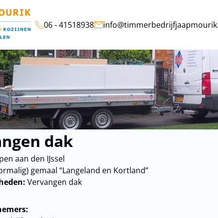
06 - 41518938
info@timmerbedrijfjaapmourik.
angen dak
en aan den IJssel
ormalig) gemaal “Langeland en Kortland”
heden:
Vervangen dak
emers: