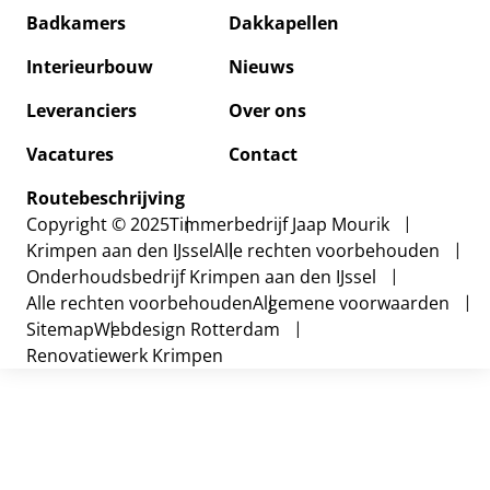
Badkamers
Dakkapellen
Badkam
Interieurbouw
Nieuws
Dakkap
Leveranciers
Over ons
Interie
Vacatures
Contact
Nieuws
Routebeschrijving
Copyright © 2025
Timmerbedrijf Jaap Mourik
Over on
Krimpen aan den IJssel
Alle rechten voorbehouden
Onderhoudsbedrijf Krimpen aan den IJssel
Vacatur
Alle rechten voorbehouden
Algemene voorwaarden
Sitemap
Webdesign Rotterdam
Contact
Renovatiewerk Krimpen
Routebe
Leveran