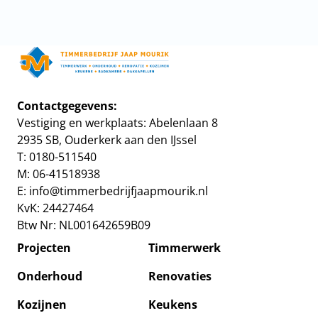
Home
Contactgegevens:
Vestiging en werkplaats: Abelenlaan 8
Project
2935 SB, Ouderkerk aan den IJssel
T: 0180-511540
Timmer
M: 06-41518938
E:
info@timmerbedrijfjaapmourik.nl
Onderh
KvK: 24427464
Btw Nr: NL001642659B09
Renovat
Projecten
Timmerwerk
Kozijne
Onderhoud
Renovaties
Kozijnen
Keukens
Keuken